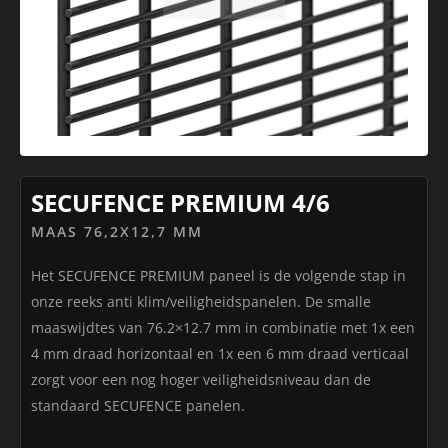
SECUFENCE PREMIUM 4/6
MAAS 76,2X12,7 MM
Het SECUFENCE PREMIUM paneel is de volgende stap in
onze reeks anti klim/veiligheidspanelen. De smalle
maaswijdtes van 76.2×12.7 mm in combinatie met 1x een
4 mm draad horizontaal en 1x een 6 mm draad verticaal
zorgt voor een nog hoger veiligheidsniveau dan de
standaard SECUFENCE panelen.