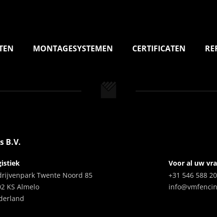
TEN
MONTAGESYSTEMEN
CERTIFICATEN
RE
s B.V.
istiek
Voor al uw vr
drijvenpark Twente Noord 85
+31 546 588 2
02 KS Almelo
info@vmfenci
derland