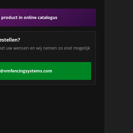
 product in online catalogus
estellen?
met uw wensen en wij nemen zo snel mogelijk
o@vmfencingsystems.com