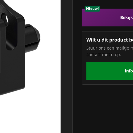
Nieuw!
Bekijk
Wilt u dit product b
Stuur ons een mailtje 
contact met u op.
inf