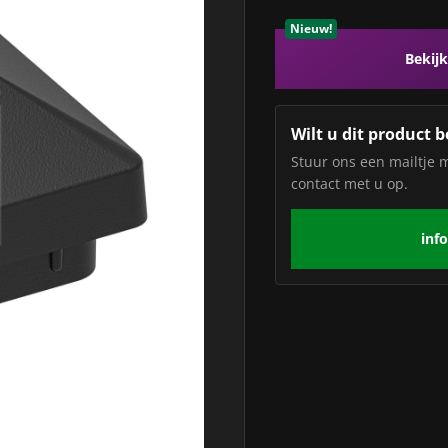
Nieuw!
Bekijk
Wilt u dit product b
Stuur ons een mailtje 
contact met u op.
inf