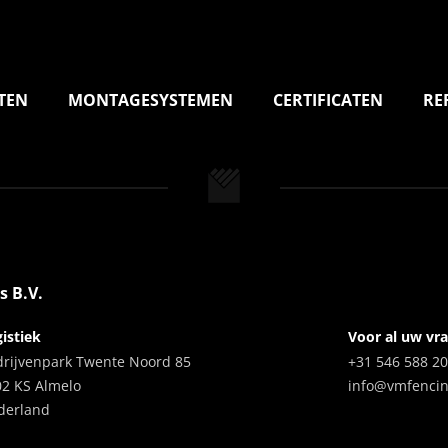
TEN
MONTAGESYSTEMEN
CERTIFICATEN
RE
s B.V.
istiek
Voor al uw vr
drijvenpark Twente Noord 85
+31 546 588 2
02 KS Almelo
info@vmfenci
derland