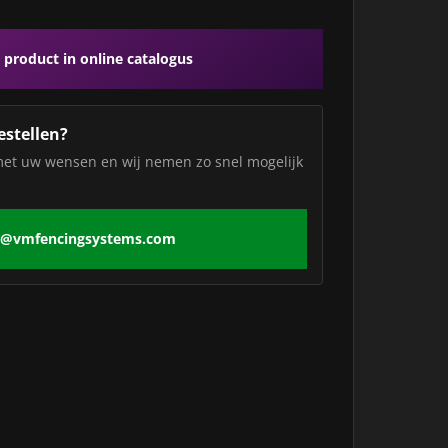
 product in online catalogus
estellen?
met uw wensen en wij nemen zo snel mogelijk
o@vmfencingsystems.com