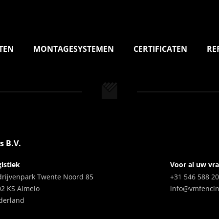
TEN
MONTAGESYSTEMEN
CERTIFICATEN
RE
s B.V.
istiek
Voor al uw vr
drijvenpark Twente Noord 85
+31 546 588 2
02 KS Almelo
info@vmfenci
derland