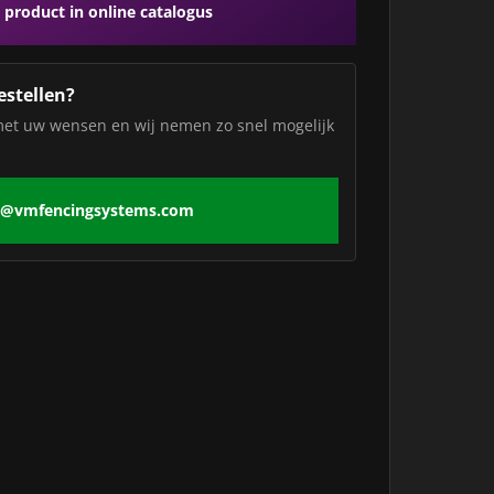
 product in online catalogus
estellen?
met uw wensen en wij nemen zo snel mogelijk
o@vmfencingsystems.com