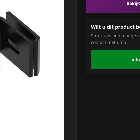
Bekijk
Wilt u dit product b
Stuur ons een mailtje 
contact met u op.
inf