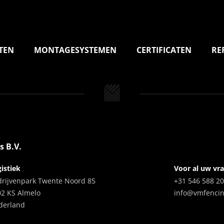
TEN
MONTAGESYSTEMEN
CERTIFICATEN
RE
s B.V.
istiek
Voor al uw vr
drijvenpark Twente Noord 85
+31 546 588 2
02 KS Almelo
info@vmfenci
derland