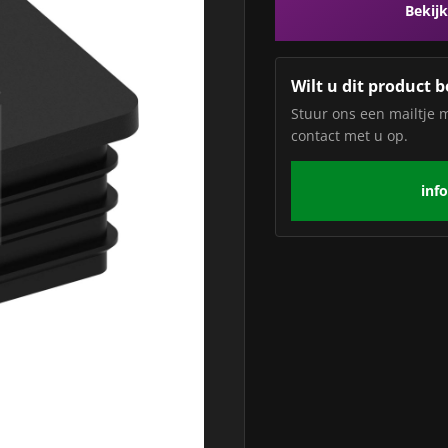
Bekijk
Wilt u dit product b
Stuur ons een mailtje 
contact met u op.
inf