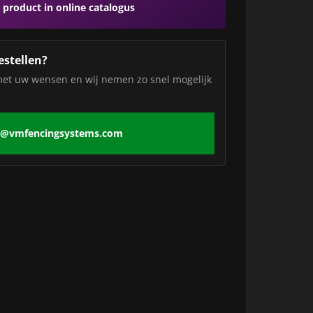
 product in online catalogus
estellen?
met uw wensen en wij nemen zo snel mogelijk
o@vmfencingsystems.com