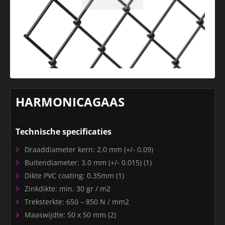
HARMONICAGAAS
Technische specificaties
Draaddiameter kern: 2.0 mm (+/- 0.09)
Buitendiameter: 3.0 mm (+/- 0.015) (1)
Dikte PVC coating: 0.35mm (1)
Zinkdikte: min. 30 gr / m2
Treksterkte: 650 – 850 N / mm2
Maaswijdte: 50 x 50 mm (2)